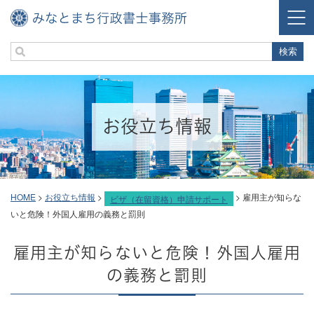
お役立ち情報
HOME
>
お役立ち情報
>
>
雇用主が知らな
ビザ（在留資格）申請サポート
いと危険！外国人雇用の義務と罰則
雇用主が知らないと危険！外国人雇用
の義務と罰則