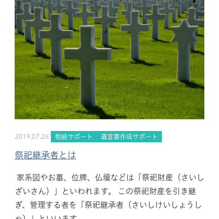
2019.07.26
相続サポート
遺言書作成サポート
祭祀継承者とは
家系図やお墓、位牌、仏壇などは「祭祀財産（さいし
ざいさん）」といわれます。 この祭祀財産を引き継
ぎ、管理する者を「祭祀継承者（さいしけいしょうし
ゃ）」といいます。...