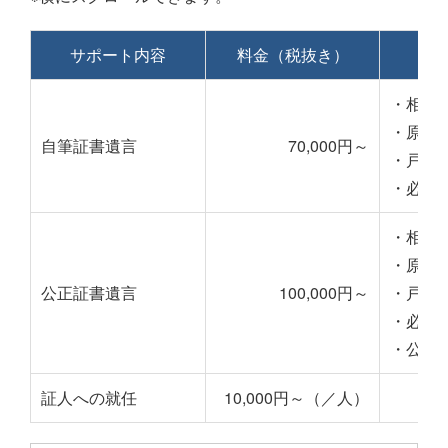
サポート内容
料金（税抜き）
料
・相談
・原案
自筆証書遺言
70,000円～
・戸籍
・必要
・相談
・原案
公正証書遺言
100,000円～
・戸籍
・必要
・公証
証人への就任
10,000円～（／人）