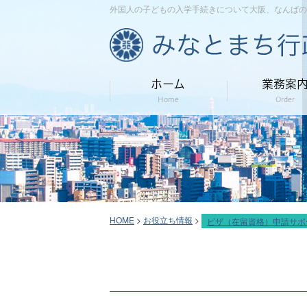
外国人の子どもの入学手続きについて大阪、なんばの
ホーム
業務案
Home
Order
HOME
>
お役立ち情報
>
ビザ（在留資格）申請サポ