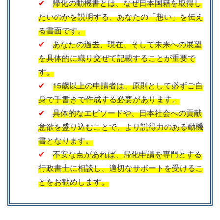
✔
帰化の動機書とは、なぜ日本国籍を取得し
たいのかを説明する、あなたの「想い」を伝え
る書面です。
✔
あなたの過去、現在、そして未来への展望
を具体的に織り交ぜて記載することが重要で
す。
✔
15歳以上の申請者は、原則として必ずご自
身で手書きで作成する必要があります。
✔
具体的なエピソードや、日本社会への貢献
意欲を盛り込むことで、より説得力のある動機
書となります。
✔
不安な点があれば、帰化申請を専門とする
行政書士に相談し、適切なサポートを受けるこ
とをお勧めします。