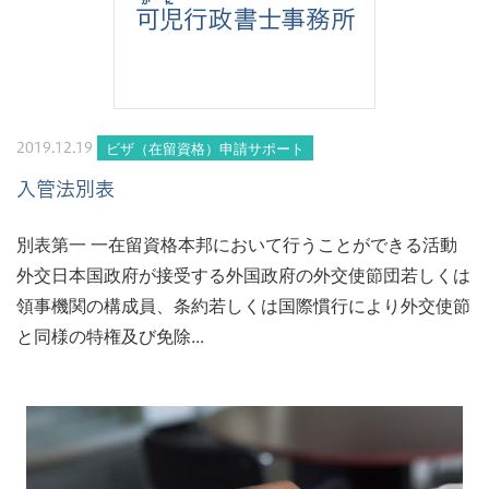
ビザ（在留資格）申請サポート
2019.12.19
入管法別表
別表第一 一在留資格本邦において行うことができる活動
外交日本国政府が接受する外国政府の外交使節団若しくは
領事機関の構成員、条約若しくは国際慣行により外交使節
と同様の特権及び免除...