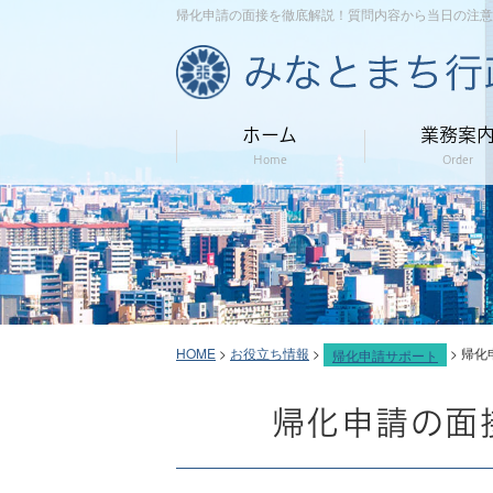
帰化申請の面接を徹底解説！質問内容から当日の注意
ホーム
業務案
Home
Order
HOME
>
お役立ち情報
>
>
帰化
帰化申請サポート
帰化申請の面