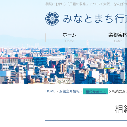
相続における『戸籍の収集』について大阪、なんばの
ホーム
業務案
Home
Order
HOME
>
お役立ち情報
>
>
相続にお
相続サポート
相