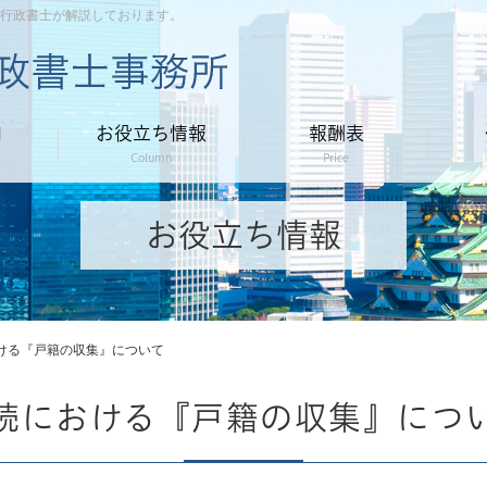
行政書士が解説しております。
内
お役立ち情報
報酬表
Column
Price
お役立ち情報
ける『戸籍の収集』について
続における『戸籍の収集』につ