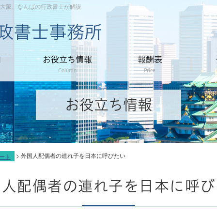
大阪、なんばの行政書士が解説
内
お役立ち情報
報酬表
Column
Price
お役立ち情報
>
外国人配偶者の連れ子を日本に呼びたい
ート
国人配偶者の連れ子を日本に呼び