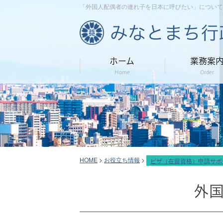
「外国人配偶者の連れ子を日本に呼びたい」について
ホーム
業務案
Home
Order
HOME
>
お役立ち情報
>
ビザ（在留資格）申請サポ
外